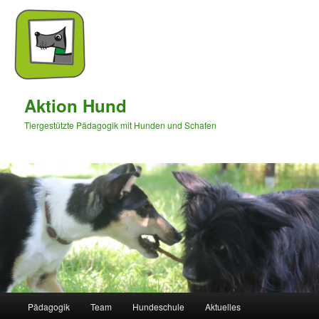
Aktion Hund
Tiergestützte Pädagogik mit Hunden und Schafen
Hauptmenü
Pädagogik
Team
Hundeschule
Aktuelles
Zum
Zum