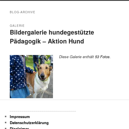
Inhalt
sekundären
BLOG-ARCHIVE
wechseln
Inhalt
GALERIE
Bildergalerie hundegestützte
wechseln
Pädagogik – Aktion Hund
Diese Galerie enthält
53 Fotos
.
_________________________________
Impressum
Datenschutzerklärung
Disclaimer