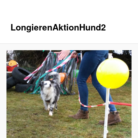
Inhalt
wechseln
LongierenAktionHund2