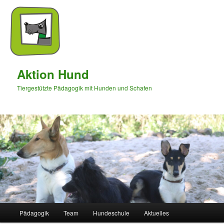
Aktion Hund
Tiergestützte Pädagogik mit Hunden und Schafen
Hauptmenü
Pädagogik
Team
Hundeschule
Aktuelles
Zum