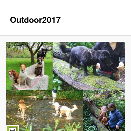
Inhalt
wechseln
Outdoor2017